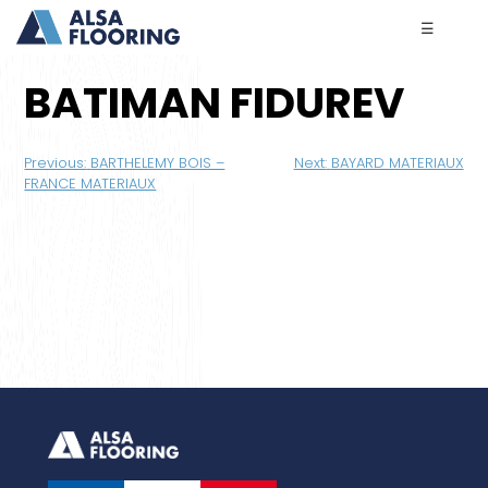
☰
BATIMAN FIDUREV
Navigation
Previous:
BARTHELEMY BOIS –
Next:
BAYARD MATERIAUX
de
FRANCE MATERIAUX
l’article