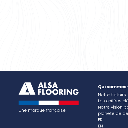
Qui sommes
Notre histoire
Les chiffres cl
Notre vision p
Une marque française
planète de de
FR
EN