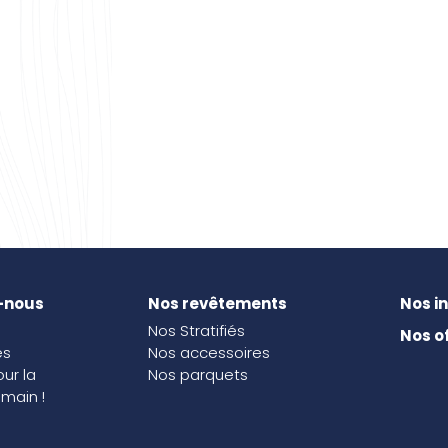
-nous
Nos revêtements
Nos i
Nos Stratifiés
Nos o
és
Nos accessoires
our la
Nos parquets
main !