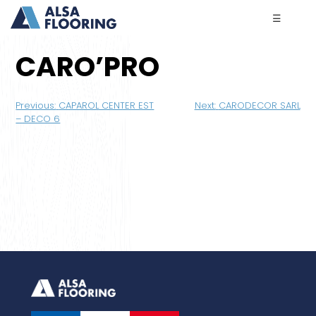
☰
CARO’PRO
Navigation
Previous:
CAPAROL CENTER EST
Next:
CARODECOR SARL
de
– DECO 6
l’article