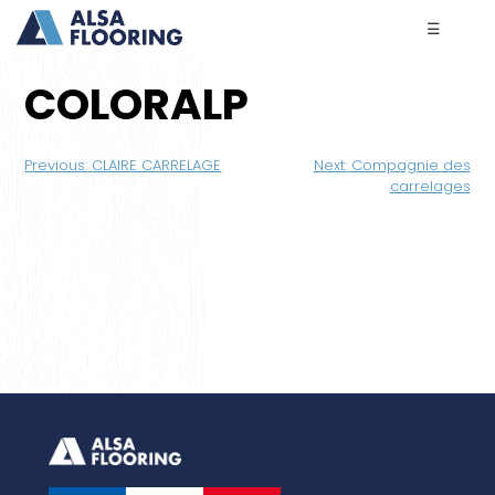
☰
COLORALP
Navigation
Previous:
CLAIRE CARRELAGE
Next:
Compagnie des
de
carrelages
l’article