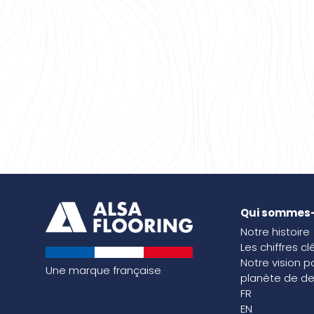
Qui sommes
Notre histoire
Les chiffres cl
Notre vision p
Une marque française
planète de de
FR
EN