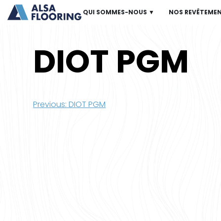
QUI SOMMES-NOUS ▼
NOS REVÊTEME
DIOT PGM
Navigation
Previous:
DIOT PGM
de
l’article