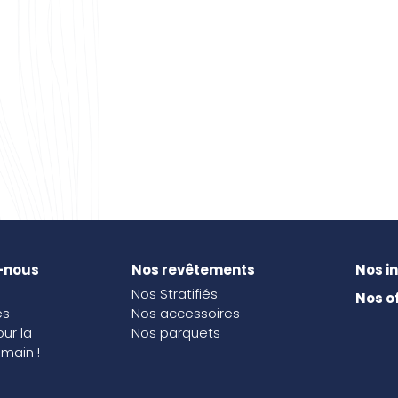
-nous
Nos revêtements
Nos i
Nos Stratifiés
Nos o
és
Nos accessoires
our la
Nos parquets
main !