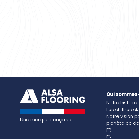
Qui sommes
Notre histoire
Les chiffres cl
Notre vision p
Une marque française
planète de de
FR
EN