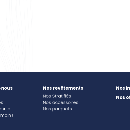
-nous
Nos revêtements
Nos i
Nos Stratifiés
Nos o
és
Nos accessoires
our la
Nos parquets
main !