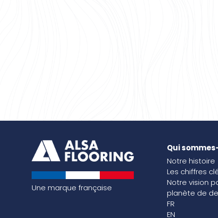
Qui sommes
Notre histoire
Les chiffres cl
Notre vision p
Une marque française
planète de de
FR
EN