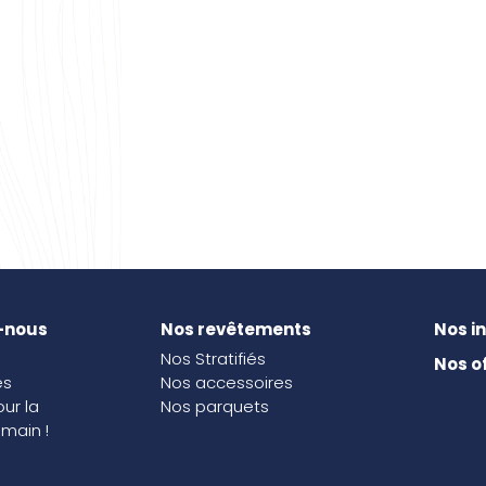
-nous
Nos revêtements
Nos i
Nos Stratifiés
Nos o
és
Nos accessoires
our la
Nos parquets
main !