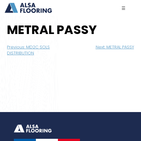
☰
METRAL PASSY
Navigation
Previous:
MD2C SOLS
Next:
METRAL PASSY
de
DISTRIBUTION
l’article