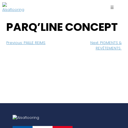
☰
PARQ’LINE CONCEPT
Navigation
Previous:
PAILLE REIMS
Next:
PIGMENTS &
de
REVÊTEMENTS
l’article