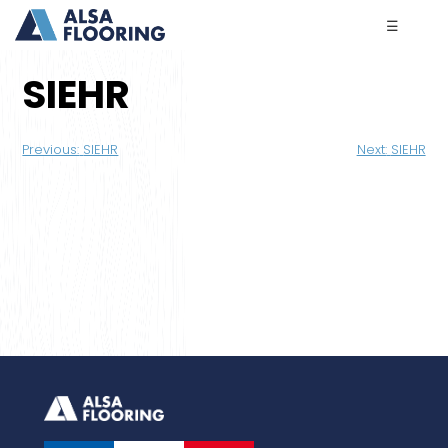
☰
SIEHR
Navigation
Previous:
SIEHR
Next:
SIEHR
de
l’article