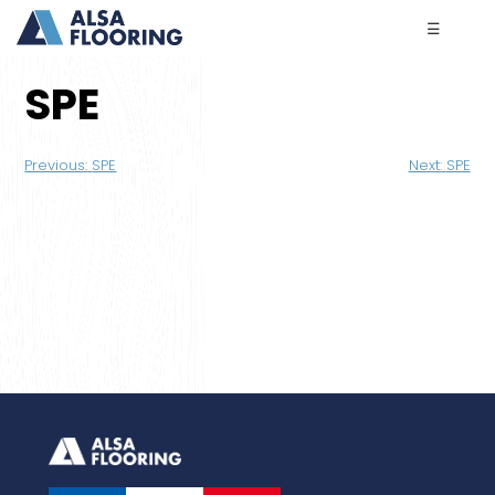
☰
SPE
Navigation
Previous:
SPE
Next:
SPE
de
l’article