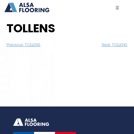
☰
TOLLENS
Navigation
Previous:
TOLLENS
Next:
TOLLENS
de
l’article