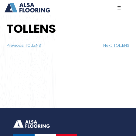
☰
TOLLENS
Navigation
Previous:
TOLLENS
Next:
TOLLENS
de
l’article