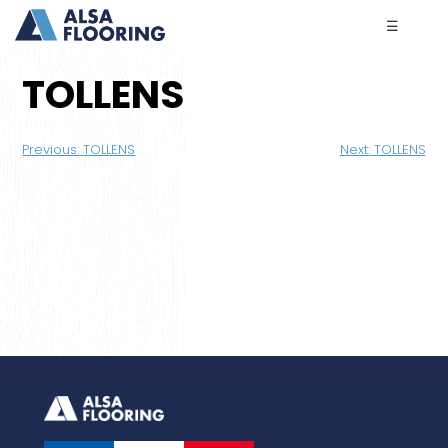
☰
TOLLENS
Navigation
Previous:
TOLLENS
Next:
TOLLENS
de
l’article