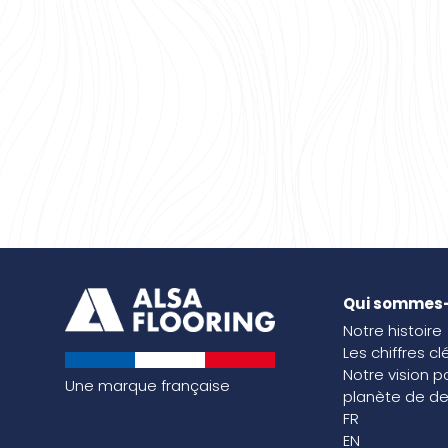
Qui sommes
Notre histoire
Les chiffres cl
Notre vision p
Une marque française
planète de de
FR
EN