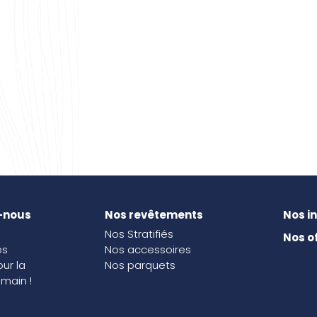
-nous
Nos revêtements
Nos i
Nos Stratifiés
Nos o
és
Nos accessoires
our la
Nos parquets
main !