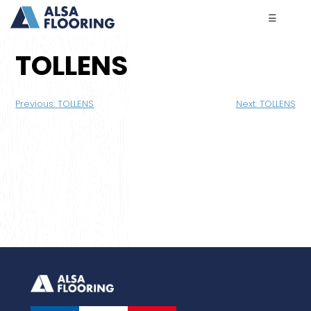
☰
TOLLENS
Navigation
Previous:
TOLLENS
Next:
TOLLENS
de
l’article