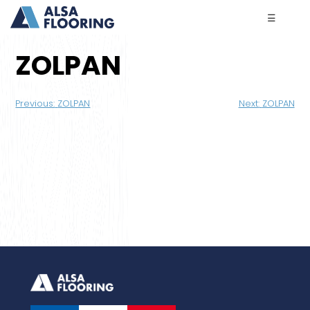
☰
ZOLPAN
Navigation
Previous:
ZOLPAN
Next:
ZOLPAN
de
l’article