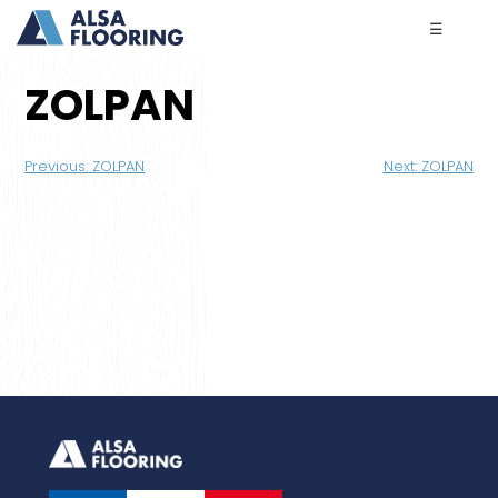
☰
ZOLPAN
Navigation
Previous:
ZOLPAN
Next:
ZOLPAN
de
l’article