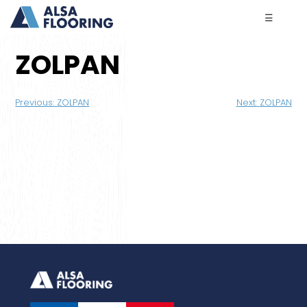
☰
ZOLPAN
Navigation
Previous:
ZOLPAN
Next:
ZOLPAN
de
l’article