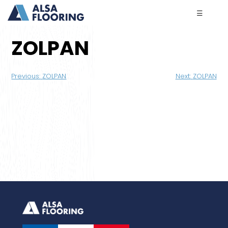
☰
ZOLPAN
Navigation
Previous:
ZOLPAN
Next:
ZOLPAN
de
l’article