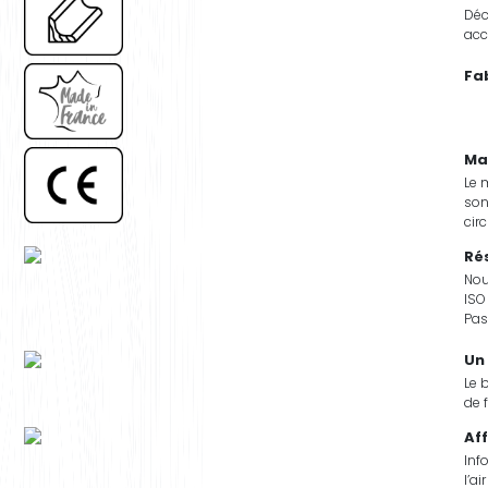
Déc
acc
Fa
Ma
Le 
son
cir
Rés
Nou
ISO
Pas
Un
Le 
de 
Af
Inf
l’ai