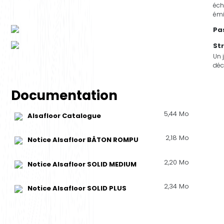
éch
émi
Pa
St
Un 
déc
Documentation
5,44 Mo
Alsafloor Catalogue
2,18 Mo
Notice Alsafloor BÂTON ROMPU
2,20 Mo
Notice Alsafloor SOLID MEDIUM
2,34 Mo
Notice Alsafloor SOLID PLUS